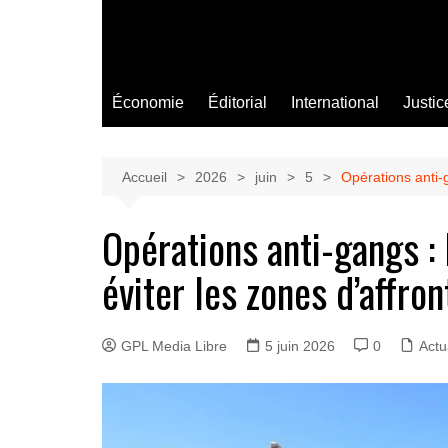
Économie
Éditorial
International
Justic
Accueil
2026
juin
5
Opérations anti-g
Opérations anti-gangs : 
éviter les zones d’affro
GPL Media Libre
5 juin 2026
0
Actu