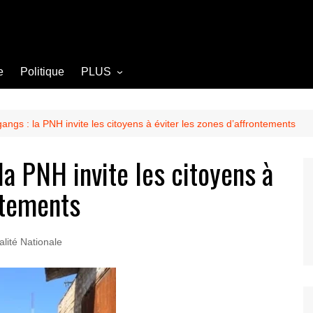
e
Politique
PLUS
Opinion
Culture
angs : la PNH invite les citoyens à éviter les zones d’affrontements
Diplomatie
la PNH invite les citoyens à
Société
ntements
Agriculture
Littérature
alité Nationale