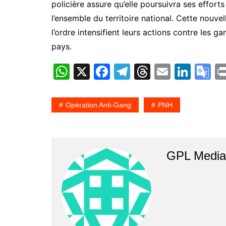
policière assure qu’elle poursuivra ses efforts p
l’ensemble du territoire national. Cette nouve
l’ordre intensifient leurs actions contre les 
pays.
W
X
F
T
T
E
Li
G
h
a
el
hr
m
n
o
at
c
e
e
ai
k
o
Opération Anti-Gang
PNH
s
e
gr
a
l
e
gl
A
b
a
d
dI
e
p
o
m
s
n
T
GPL Media 
p
o
a
k
n
sl
at