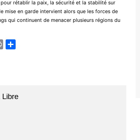
our rétablir la paix, la sécurité et la stabilité sur
lle mise en garde intervient alors que les forces de
gangs qui continuent de menacer plusieurs régions du
Pr
P
in
ar
t
ta
g
er
r
Libre