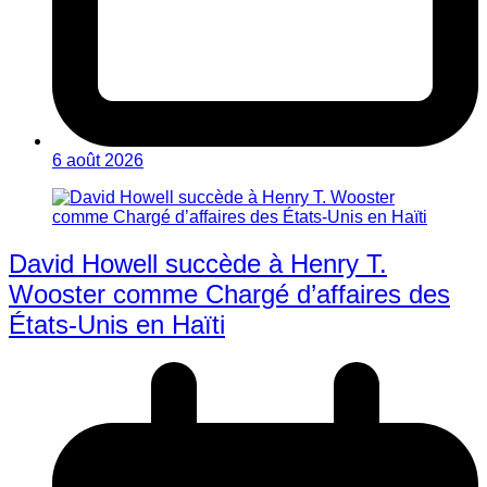
6 août 2026
David Howell succède à Henry T.
Wooster comme Chargé d’affaires des
États-Unis en Haïti