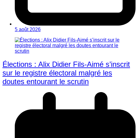
5 août 2026
Élections : Alix Didier Fils-Aimé s’inscrit
sur le registre électoral malgré les
doutes entourant le scrutin