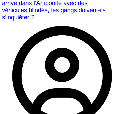
arrive dans l’Artibonite avec des
véhicules blindés, les gangs doivent-ils
s’inquiéter ?