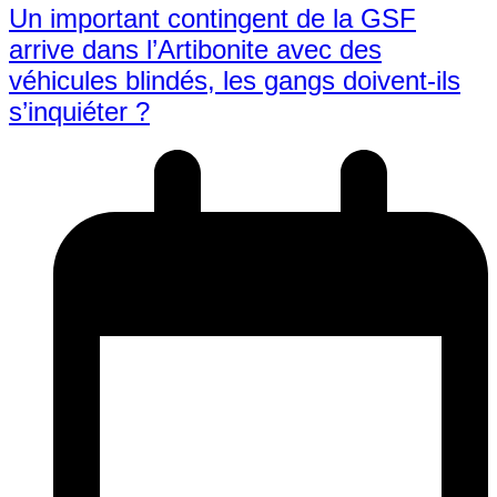
Un important contingent de la GSF
arrive dans l’Artibonite avec des
véhicules blindés, les gangs doivent-ils
s’inquiéter ?