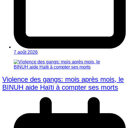
7 août 2026
Violence des gangs: mois après mois, le
BINUH aide Haïti à compter ses morts