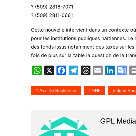
? (509) 2816-7071
? (509) 2811-0661
Cette nouvelle intervient dans un contexte où
pour les institutions publiques haïtiennes. Le
des fonds issus notamment des taxes sur les a
fois de plus sur la table la question de la tr
W
X
F
T
T
E
Li
G
h
a
el
hr
m
n
o
at
c
e
e
ai
k
o
Avis De Recherche
FNE
Jean Ron
s
e
gr
a
l
e
gl
A
b
a
d
dI
e
p
o
m
s
n
T
GPL Media 
p
o
a