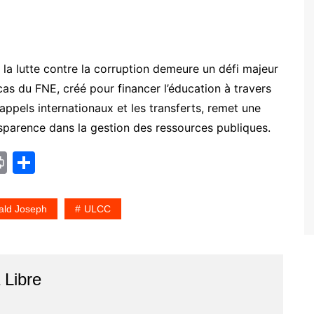
 la lutte contre la corruption demeure un défi majeur
 cas du FNE, créé pour financer l’éducation à travers
ppels internationaux et les transferts, remet une
ansparence dans la gestion des ressources publiques.
Pr
P
in
ar
t
ta
ald Joseph
ULCC
g
er
r
Libre