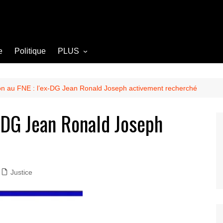
e
Politique
PLUS
Opinion
Culture
on au FNE : l’ex-DG Jean Ronald Joseph activement recherché
Diplomatie
x-DG Jean Ronald Joseph
Société
Agriculture
Littérature
Justice