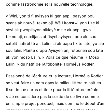
comme l’astronomie et la nouvelle technologie.
« Wini, yon ti fi ayisyen ki gen anpil pasyon pou
syans ak nouvèl teknoloji. Wè l konstwi yon fize ki
sèvi ak pwopilsyon nikleyè mele ak anpil gwo
teknoloji, entèlijans atifisyèl ayisyen, pou ale sou
satelit natirèl tè a ; Lalin. Li ak papa l kite latè, yo ale
sou lalin. Plante drapo Ayisyen an, retounen sou latè
ak yon moso Lalin. » Voilà ce que résume » Moso
Lalin » du natif de l’Artibonite, Horméus Rodler.
Passionné de l’écriture et la lecture, Horméus Rodler
se veut faire un nom dans le milieu littéraire haïtien.
Il se donne corps et âme pour la littérature créole.
« Je ne considère pas la sortie de ce livre comme
un simple projet ponctuel, mais comme le début d’un