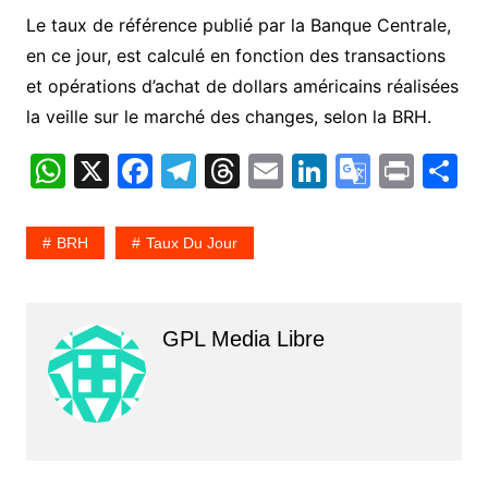
Le taux de référence publié par la Banque Centrale,
en ce jour, est calculé en fonction des transactions
et opérations d’achat de dollars américains réalisées
la veille sur le marché des changes, selon la BRH.
W
X
F
T
T
E
Li
G
Pr
P
h
a
el
hr
m
n
o
in
a
at
c
e
e
ai
k
o
t
t
BRH
Taux Du Jour
s
e
gr
a
l
e
gl
g
A
b
a
d
dI
e
e
p
o
m
s
n
Tr
GPL Media Libre
p
o
a
k
n
sl
at