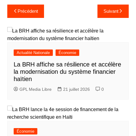
e
Navigation
Précédent
Suivant
de
l’article
Actualité Nationale
Économie
La BRH affiche sa résilience et accélère
la modernisation du système financier
haïtien
GPL Media Libre
21 juillet 2026
0
Économie