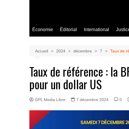
Économie
Éditorial
International
Justic
Accueil
2024
décembre
7
Taux de ré
Taux de référence : la 
pour un dollar US
GPL Media Libre
7 décembre 2024
0