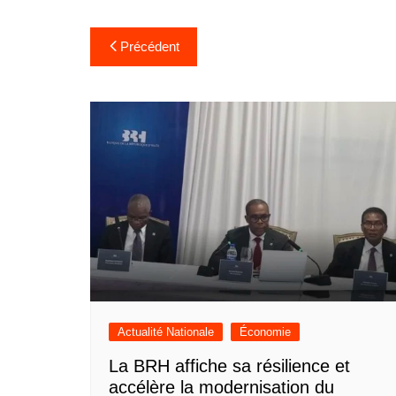
Navigation
Précédent
de
l’article
Actualité Nationale
Économie
La BRH affiche sa résilience et
accélère la modernisation du