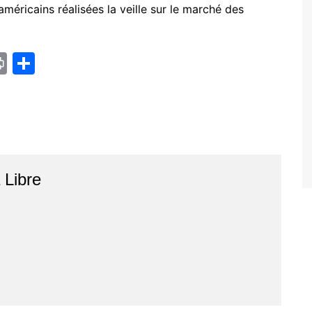
américains réalisées la veille sur le marché des
Pr
P
in
ar
t
ta
g
er
r
Libre