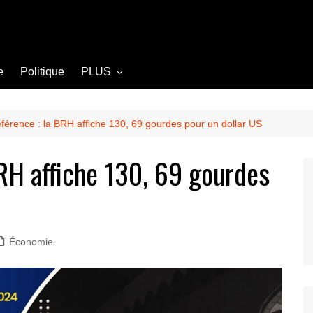
e
Politique
PLUS
Opinion
Culture
férence : la BRH affiche 130, 69 gourdes pour un dollar US
Diplomatie
BRH affiche 130, 69 gourdes
Société
Agriculture
Littérature
Économie