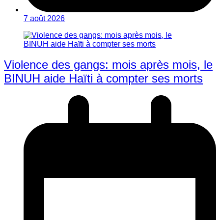
7 août 2026
Violence des gangs: mois après mois, le
BINUH aide Haïti à compter ses morts