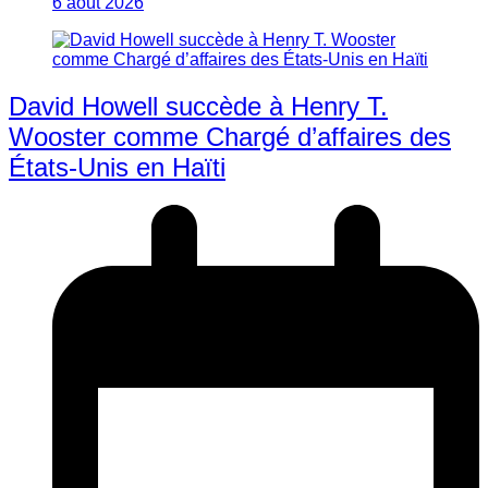
6 août 2026
David Howell succède à Henry T.
Wooster comme Chargé d’affaires des
États-Unis en Haïti