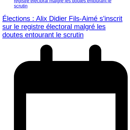
Élections : Alix Didier Fils-Aimé s’inscrit
sur le registre électoral malgré les
doutes entourant le scrutin