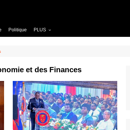
e
Politique
PLUS
Opinion
Culture
s
Diplomatie
conomie et des Finances
Société
Agriculture
Littérature