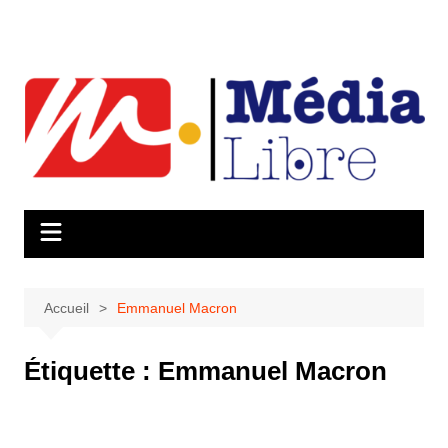
Aller
au
contenu
Accueil
Emmanuel Macron
Étiquette :
Emmanuel Macron