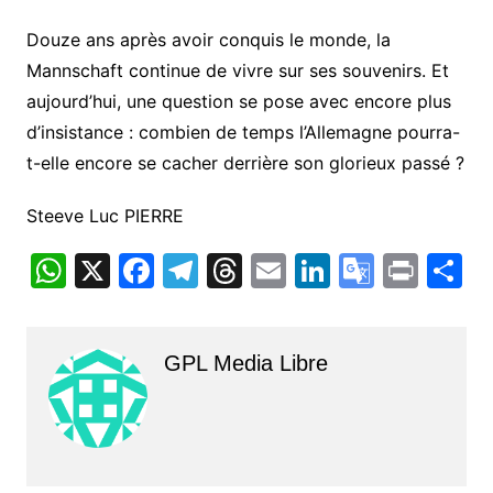
Douze ans après avoir conquis le monde, la
Mannschaft continue de vivre sur ses souvenirs. Et
aujourd’hui, une question se pose avec encore plus
d’insistance : combien de temps l’Allemagne pourra-
t-elle encore se cacher derrière son glorieux passé ?
Steeve Luc PIERRE
W
X
F
T
T
E
Li
G
Pr
P
h
a
el
hr
m
n
o
in
a
at
c
e
e
ai
k
o
t
t
GPL Media Libre
s
e
gr
a
l
e
gl
g
A
b
a
d
dI
e
e
p
o
m
s
n
Tr
p
o
a