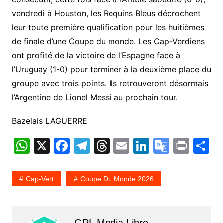
vendredi à Houston, les Requins Bleus décrochent
leur toute première qualification pour les huitièmes
de finale d’une Coupe du monde. Les Cap-Verdiens
ont profité de la victoire de l’Espagne face à
l’Uruguay (1-0) pour terminer à la deuxième place du
groupe avec trois points. Ils retrouveront désormais
l’Argentine de Lionel Messi au prochain tour.
Bazelais LAGUERRE
W
X
F
T
T
E
Li
G
Pr
P
h
a
el
hr
m
n
o
in
a
at
c
e
e
ai
k
o
t
t
Cap-Vert
Coupe Du Monde 2026
s
e
gr
a
l
e
gl
g
A
b
a
d
dI
e
e
GPL Media Libre