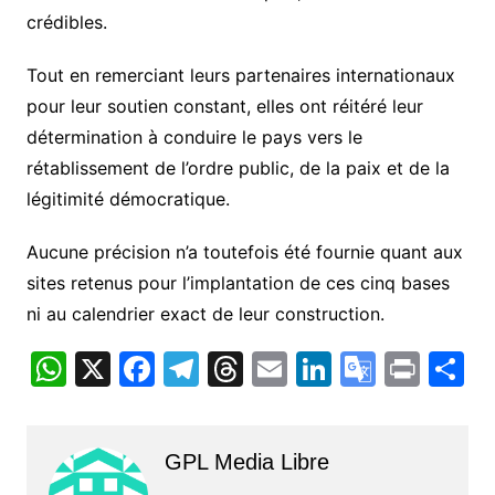
crédibles.
Tout en remerciant leurs partenaires internationaux
pour leur soutien constant, elles ont réitéré leur
détermination à conduire le pays vers le
rétablissement de l’ordre public, de la paix et de la
légitimité démocratique.
Aucune précision n’a toutefois été fournie quant aux
sites retenus pour l’implantation de ces cinq bases
ni au calendrier exact de leur construction.
W
X
F
T
T
E
Li
G
Pr
P
h
a
el
hr
m
n
o
in
a
at
c
e
e
ai
k
o
t
t
GPL Media Libre
s
e
gr
a
l
e
gl
g