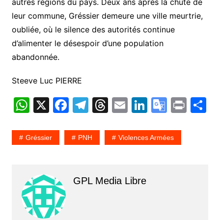
autres régions du pays. Deux ans après la chute de
leur commune, Gréssier demeure une ville meurtrie,
oubliée, où le silence des autorités continue
d’alimenter le désespoir d’une population
abandonnée.
Steeve Luc PIERRE
W
X
F
T
T
E
Li
G
Pr
P
h
a
el
hr
m
n
o
in
a
at
c
e
e
ai
k
o
t
t
Gréssier
PNH
Violences Armées
s
e
gr
a
l
e
gl
g
A
b
a
d
dI
e
e
p
o
m
s
n
Tr
GPL Media Libre
p
o
a
k
n