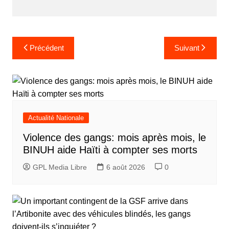
sl
at
e
Navigation
Précédent
Suivant
de
l’article
Actualité Nationale
Violence des gangs: mois après mois, le
BINUH aide Haïti à compter ses morts
GPL Media Libre
6 août 2026
0