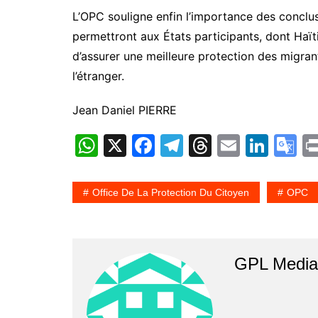
L’OPC souligne enfin l’importance des conclus
permettront aux États participants, dont Haïti
d’assurer une meilleure protection des migrant
l’étranger.
Jean Daniel PIERRE
W
X
F
T
T
E
Li
G
h
a
el
hr
m
n
o
at
c
e
e
ai
k
o
Office De La Protection Du Citoyen
OPC
s
e
gr
a
l
e
gl
A
b
a
d
dI
e
p
o
m
s
n
T
GPL Media 
p
o
a
k
n