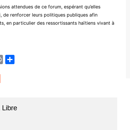
ions attendues de ce forum, espérant qu’elles
, de renforcer leurs politiques publiques afin
s, en particulier des ressortissants haïtiens vivant à
Pr
P
in
ar
t
ta
g
er
r
Libre