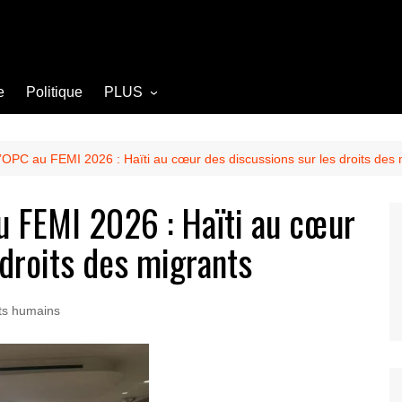
e
Politique
PLUS
Opinion
Culture
 l’OPC au FEMI 2026 : Haïti au cœur des discussions sur les droits des
Diplomatie
au FEMI 2026 : Haïti au cœur
Société
 droits des migrants
Agriculture
Littérature
ts humains