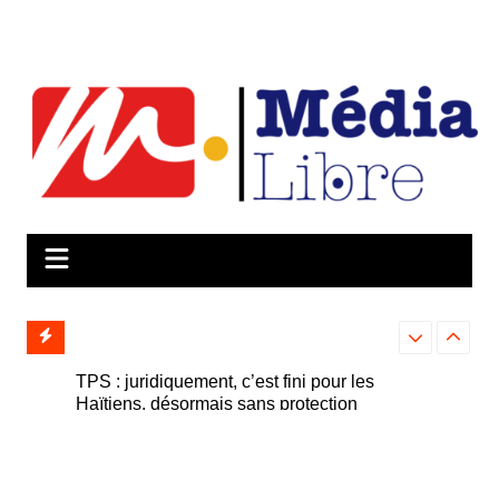
Aller
au
contenu
y T.
TPS : juridiquement, c’est fini pour les
Élections : Ali
ires des
Haïtiens, désormais sans protection
sur le registr
contre l’expulsion
doutes entoura