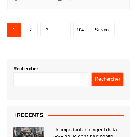
Pagination
1
2
3
…
104
Suivant
des
publications
Rechercher
Rechercher
+RECENTS
Un important contingent de la
GSF arrive dans l’Artibonite